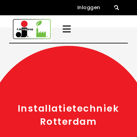
Inloggen


Installatietechniek
Rotterdam