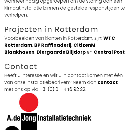
wanneer nodig opgeroepen om de storing aan een
klimaatinstallatie binnen de gestelde responstijden te
verhelpen.
Projecten in Rotterdam
Voorbeelden van klanten in Rotterdam, zijn:
WTC
Rotterdam
,
BP Raffinaderij
,
CitizenM
Blaakhaven
,
Diergaarde Blijdorp
en
Central Post
.
Contact
Heeft u interesse en wilt u in contact komen met één
van onze installatiebedrijven? Neem dan
contact
met ons op via
+31 (0)10 – 446 92 22
.