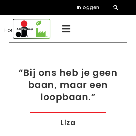
Inloggen


>
Home
Werken bij
“Bij ons heb je geen
baan, maar een
loopbaan.”
Liza