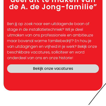
de A. de Jong-familie”
Ben jij op zoek naar een uitdagende baan of
stage in de installatietechniek? Wil je deel
uitmaken van ons professionele en ambitieuze
maar bovenal warme familiebedrijf? En hou je
van uitdagingen en vrijheid in je werk? Bekijk onze
beschikbare vacatures, solliciteer en word
onderdeel van ons en onze historie!
Bekijk onze vacatures