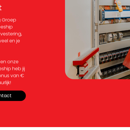
t
ng Groep
eeship
nvestering,
veel en je
nnen onze
ship heb jij
bonus van €
rlijk!
ntact