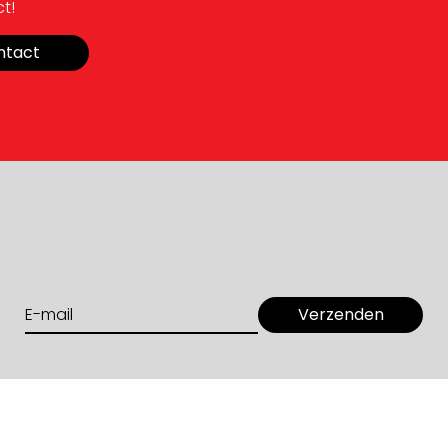
t!
ntact
b