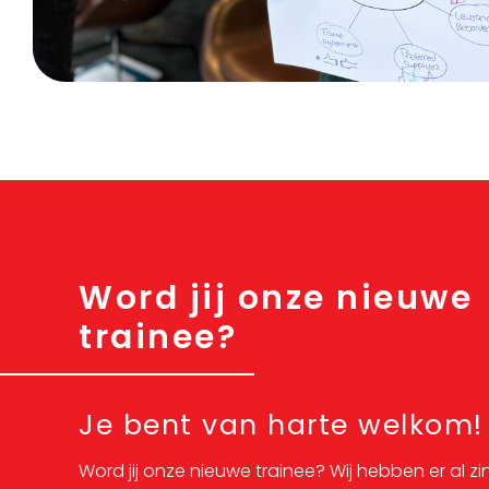
Word jij onze nieuwe
trainee?
Je bent van harte welkom!
Word jij onze nieuwe trainee? Wij hebben er al zin 