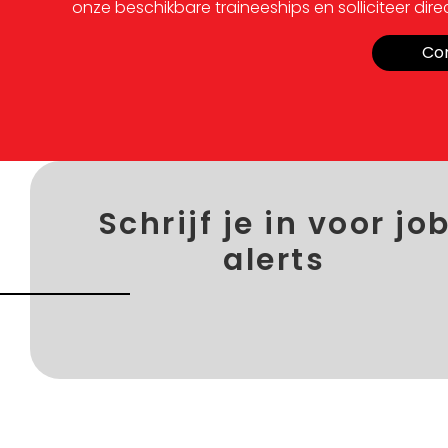
onze beschikbare traineeships en solliciteer direc
Co
Schrijf je in voor jo
alerts