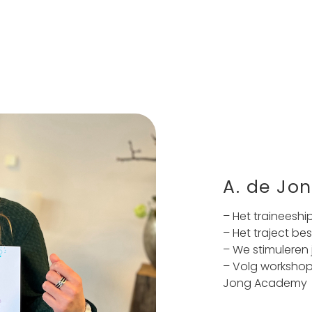
A. de Jo
– Het traineeship
– Het traject be
– We stimuleren 
– Volg workshops
Jong Academy