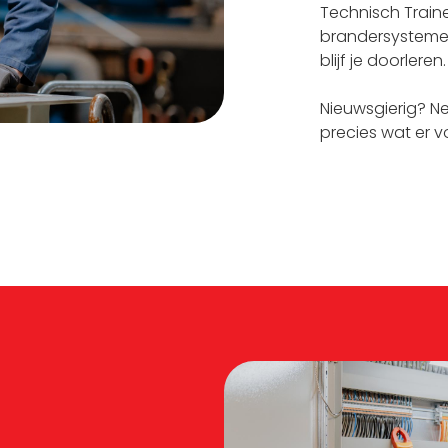
Technisch Trainee
brandersystemen 
blijf je doorlere
Nieuwsgierig? N
precies wat er vo