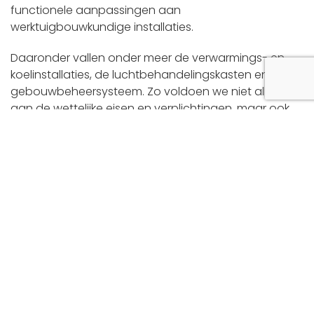
functionele aanpassingen aan
werktuigbouwkundige installaties.
Daaronder vallen onder meer de verwarmings- en
koelinstallaties, de luchtbehandelingskasten en het
gebouwbeheersysteem. Zo voldoen we niet alleen
aan de wettelijke eisen en verplichtingen, maar ook
aan de hoge kwaliteitseisen van het Maurithuis met
betrekking tot het museumklimaat. En zorgen we
ervoor dat de werken van onder meer de Hollandse
Meesters in goede conditie bewaard blijven voor
toekomstige generaties.
A. de Jong Installatietechniek
verantwoordelijk voor het
preventief en correctief
onderhoud met