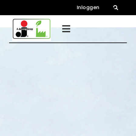
Inloggen

