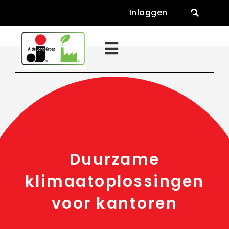
Inloggen


Duurzame
klimaatoplossingen
voor kantoren