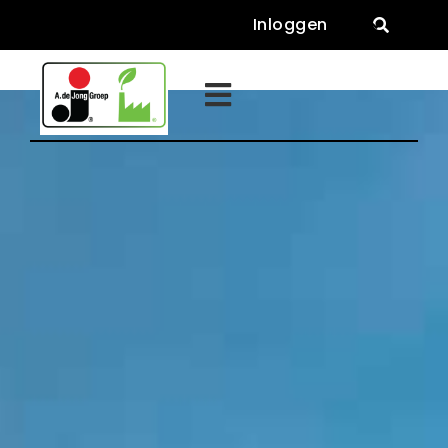
Inloggen

