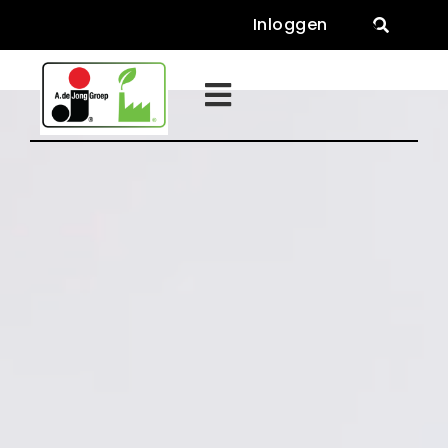
Inloggen

