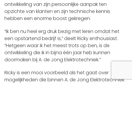
ontwikkeling van zijn persoonlijke aanpak ten
opzichte van klanten en zijn technische kennis
hebben een enorme boost gekregen.
“Ik ben nu heel erg druk bezig met leren omdat het
een opstartend bedrijf is,” deelt Ricky enthousiast.
“Hetgeen waar ik het meest trots op ben, is de
ontwikkeling die ik in bijna één jaar heb kunnen
doormaken bij A. de Jong Elektrotechniek.”
Ricky is een mooi voorbeeld als het gaat over de
mogelijkheden die binnen A. de Jong Elektrotechniek
bestaan voor jonge talenten. Zijn groeitraject
illustreert duidelijk de kansen en het potentieel voor
iedereen die bereid is zich in te zetten en te leren. Dit
is meer dan alleen een baan; het is een pad naar
professionele groei en succes.
Ben jij een jong talent op zoek naar een plek waar je