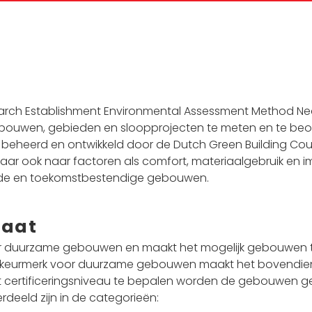
earch Establishment Environmental Assessment Method Ned
ouwen, gebieden en sloopprojecten te meten en te beoor
 beheerd en ontwikkeld door de Dutch Green Building Coun
maar ook naar factoren als comfort, materiaalgebruik en
onde en toekomstbestendige gebouwen.
caat
ar duurzame gebouwen en maakt het mogelijk gebouwen 
 keurmerk voor duurzame gebouwen maakt het bovendien
 het certificeringsniveau te bepalen worden de gebouwen
eeld zijn in de categorieën: