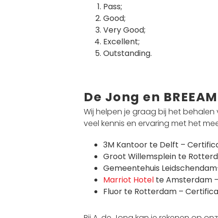
Pass;
Good;
Very Good;
Excellent;
Outstanding.
De Jong en BREEAM
Wij helpen je graag bij het behalen
veel kennis en ervaring met het 
3M Kantoor te Delft – Certif
Groot Willemsplein te Rotter
Gemeentehuis Leidschendam-
Marriot Hotel
te Amsterdam – 
Fluor te Rotterdam – Certific
Bij A. de Jong kan je rekenen op o