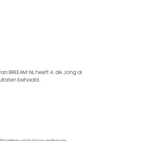
 van BREEAM-NL heeft A. de Jong al
ltaten behaald.
tificering voor jouw gebouw