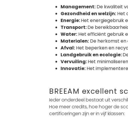
Management:
De kwaliteit v
Gezondheid en welzijn:
Het c
Energie:
Het energiegebruik 
Transport:
De bereikbaarheid
Water:
Het efficiënt gebruik 
Materialen:
De herkomst en 
Afval:
Het beperken en recycl
Landgebruik en ecologie:
De
Vervuiling:
Het minimaliseren
Innovatie:
Het implementere
BREEAM excellent s
Ieder onderdeel bestaat uit versch
Hoe meer credits, hoe hoger de s
certificeringen zijn er in vijf klassen: