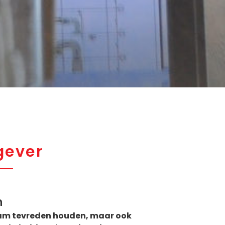
gever
n
 team tevreden houden, maar ook