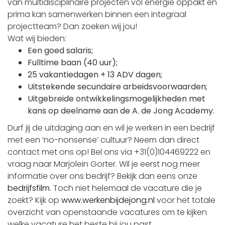
van multidisciplinaire projecten vol energie oppakt en
prima kan samenwerken binnen een integraal
projectteam? Dan zoeken wij jou!
Wat wij bieden:
Een goed salaris;
Fulltime baan (40 uur);
25 vakantiedagen + 13 ADV dagen;
Uitstekende secundaire arbeidsvoorwaarden;
Uitgebreide ontwikkelingsmogelijkheden met
kans op deelname aan de A. de Jong Academy.
Durf jij de uitdaging aan en wil je werken in een bedrijf
met een ‘no-nonsense’ cultuur? Neem dan direct
contact met ons op! Bel ons via +31(0)104469222 en
vraag naar Marjolein Gorter. Wil je eerst nog meer
informatie over ons bedrijf? Bekijk dan eens onze
bedrijfsfilm
. Toch niet helemaal de vacature die je
zoekt? Kijk op
www.werkenbijdejong.nl
voor het totale
overzicht van openstaande vacatures om te kijken
welke vacature het beste bij jou past.