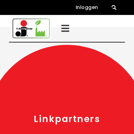
Inloggen


Linkpartners